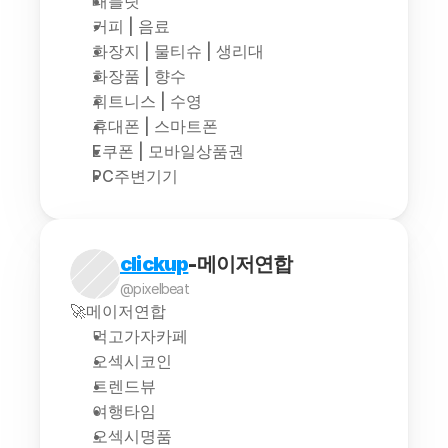
태블릿
커피 | 음료
화장지 | 물티슈 | 생리대
화장품 | 향수
휘트니스 | 수영
휴대폰 | 스마트폰
E쿠폰 | 모바일상품권
PC주변기기
clickup
-메이저연합
@pixelbeat
🚀메이저연합
먹고가자카페
오섹시코인
트렌드뷰
여행타임
오섹시명품