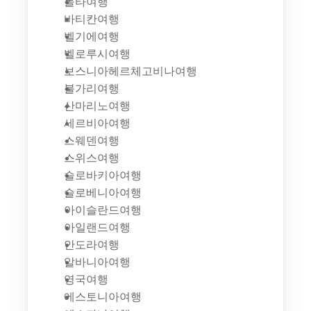
몰타여행
바티칸여행
벨기에여행
벨로루시여행
보스니아헤르체고비나여행
불가리여행
산마리노여행
세르비아여행
스웨덴여행
스위스여행
슬로바키아여행
슬로베니아여행
아이슬란드여행
아일랜드여행
안도라여행
알바니아여행
영국여행
에스토니아여행