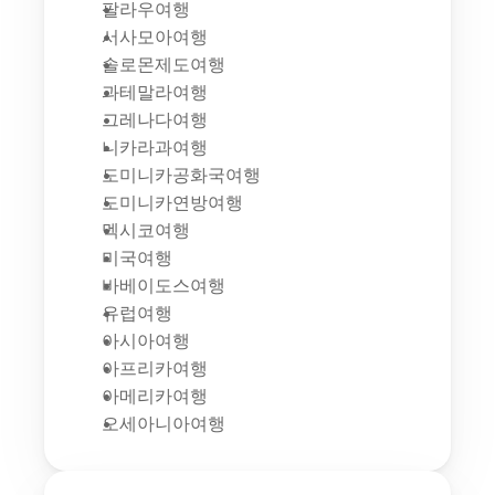
팔라우여행
서사모아여행
솔로몬제도여행
과테말라여행
그레나다여행
니카라과여행
도미니카공화국여행
도미니카연방여행
멕시코여행
미국여행
바베이도스여행
유럽여행
아시아여행
아프리카여행
아메리카여행
오세아니아여행