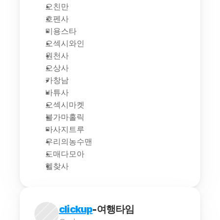
오친만
호펜사
미용스타
오섹시와인
원천사
오상사
카창남
바튜사
오섹시마켓
불가마홀릭
마사지트루
우리의농수맨
도매다모아
헬찾사
clickup
-여행타임