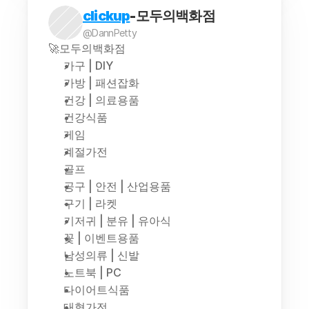
clickup
-모두의백화점
@DannPetty
🚀모두의백화점
가구 | DIY
가방 | 패션잡화
건강 | 의료용품
건강식품
게임
계절가전
골프
공구 | 안전 | 산업용품
구기 | 라켓
기저귀 | 분유 | 유아식
꽃 | 이벤트용품
남성의류 | 신발
노트북 | PC
다이어트식품
대형가전