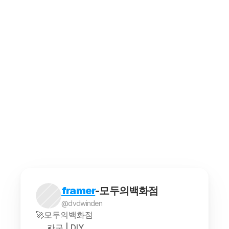
모두의백화점에서 가격 변동을 효과적으로 살펴보는
공동구매는 여러 소비자가 함께 상품이나 서비스를 
최저가 추적 프로그램을 사용하려면 몇 가지 단계를
해외구매대행은 소비자가 해외에서 판매되는 상품을 
framer
-모두의백화점
@dvdwinden
🚀모두의백화점
가구 | DIY