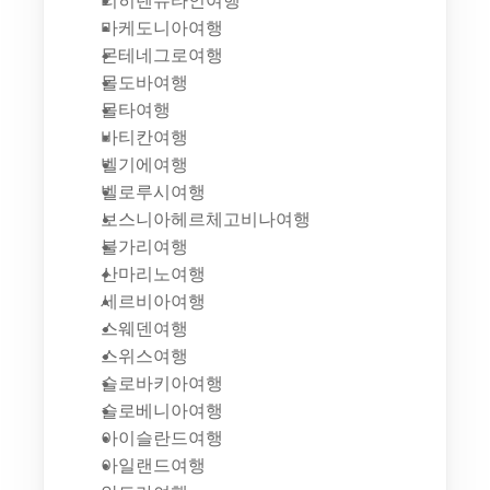
리히텐슈타인여행
마케도니아여행
몬테네그로여행
몰도바여행
몰타여행
바티칸여행
벨기에여행
벨로루시여행
보스니아헤르체고비나여행
불가리여행
산마리노여행
세르비아여행
스웨덴여행
스위스여행
슬로바키아여행
슬로베니아여행
아이슬란드여행
아일랜드여행