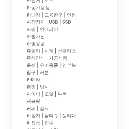
자전거 | 보드
자동차용품
장난감 | 교육완구 | 인형
저장장치 | USB | SSD
조명 | 인테리어
주방가전
주방용품
쥬얼리 | 시계 | 선글라스
즉석간식 | 가공식품
출산 | 유아용품 | 임부복
침구 | 커튼
카메라
캠핑 | 낚시
타이어 | 오일 | 부품
태블릿
커피 | 음료
화장지 | 물티슈 | 생리대
화장품 | 향수