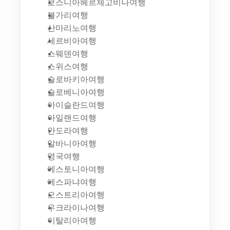
보스니아헤르체고비나여행
불가리여행
산마리노여행
세르비아여행
스웨덴여행
스위스여행
슬로바키아여행
슬로베니아여행
아이슬란드여행
아일랜드여행
안도라여행
알바니아여행
영국여행
에스토니아여행
에스파냐여행
오스트리아여행
우크라이나여행
이탈리아여행