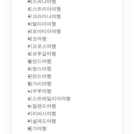
에스파냐여행
오스트리아여행
우크라이나여행
이탈리아여행
크로아티아여행
체코여행
키프로스여행
포르투갈여행
폴란드여행
프랑스여행
핀란드여행
헝가리여행
나우루여행
오스트레일리아여행
뉴질랜드여행
키리바시여행
마셜제도여행
통가여행