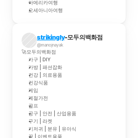
아메리카여행
오세아니아여행
strikingly
-모두의백화점
@manojnayak
🚀모두의백화점
가구 | DIY
가방 | 패션잡화
건강 | 의료용품
건강식품
게임
계절가전
골프
공구 | 안전 | 산업용품
구기 | 라켓
기저귀 | 분유 | 유아식
꽃 | 이벤트용품