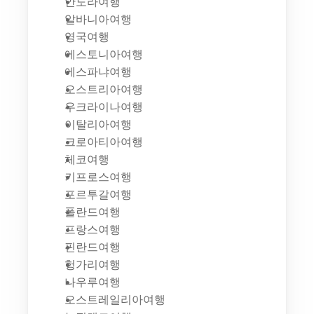
안도라여행
알바니아여행
영국여행
에스토니아여행
에스파냐여행
오스트리아여행
우크라이나여행
이탈리아여행
크로아티아여행
체코여행
키프로스여행
포르투갈여행
폴란드여행
프랑스여행
핀란드여행
헝가리여행
나우루여행
오스트레일리아여행