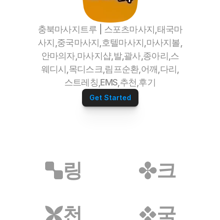
XCLUB
충북마사지트루 | 스포츠마사지,태국마
오섹시이사
사지,중국마사지,호텔마사지,마사지볼,
마스크팩파트너
안마의자,마사지샵,발,괄사,종아리,스
정수기파트너
웨디시,목디스크,림프순환,어깨,다리,
오섹시운세
스트레칭,EMS,추천,후기
병원파트너
심부름/배달파트너
Get Started
재무설계파트너
전자담배파트너
리눅스파트너
무지티파트너
탈모파트너
미싱파트너
링
크
가발파트너
타투파트너
레저스포츠파트너
어학연수파트너
천
국
애완용품파트너