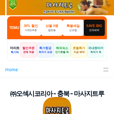
30% 할인
선물 0원
특별세일
SAVE BIG
TEMU
+15만쿠폰
앱전용
신규앱
전체혜택
마리트
할인쿠폰
특가항공
해외숙소
호텔특가
국내렌터카
특가픽
전체 적용
최저가 보장
인기호텔 픽
지금 예약
최저가 픽
Home
주메뉴
㈜오섹시코리아 - 충북 - 마사지트루
인기메뉴
파트너
핫블