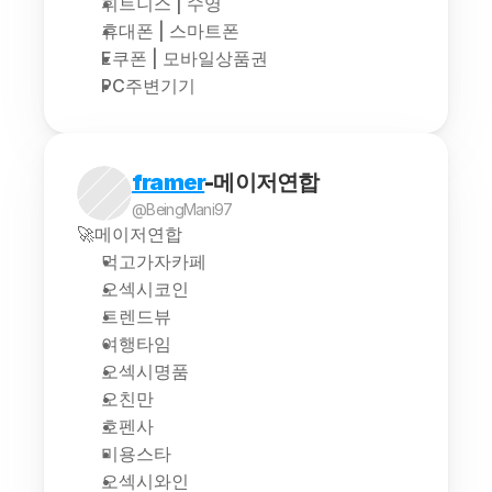
휘트니스 | 수영
휴대폰 | 스마트폰
E쿠폰 | 모바일상품권
PC주변기기
framer
-메이저연합
@BeingMani97
🚀메이저연합
먹고가자카페
오섹시코인
트렌드뷰
여행타임
오섹시명품
오친만
호펜사
미용스타
오섹시와인