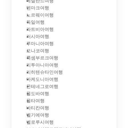
네덜란드여행
덴마크여행
노르웨이여행
독일여행
라트비아여행
러시아여행
루마니아여행
모나코여행
룩셈부르크여행
리투아니아여행
리히텐슈타인여행
마케도니아여행
몬테네그로여행
몰도바여행
몰타여행
바티칸여행
벨기에여행
벨로루시여행