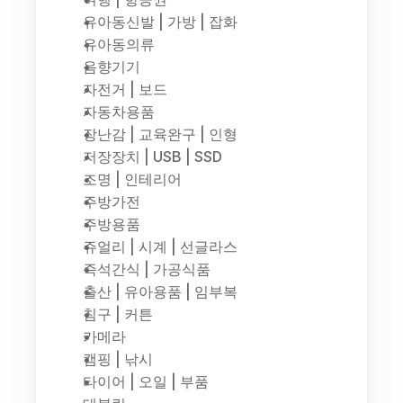
유아동신발 | 가방 | 잡화
유아동의류
음향기기
자전거 | 보드
자동차용품
장난감 | 교육완구 | 인형
저장장치 | USB | SSD
조명 | 인테리어
주방가전
주방용품
쥬얼리 | 시계 | 선글라스
즉석간식 | 가공식품
출산 | 유아용품 | 임부복
침구 | 커튼
카메라
캠핑 | 낚시
타이어 | 오일 | 부품