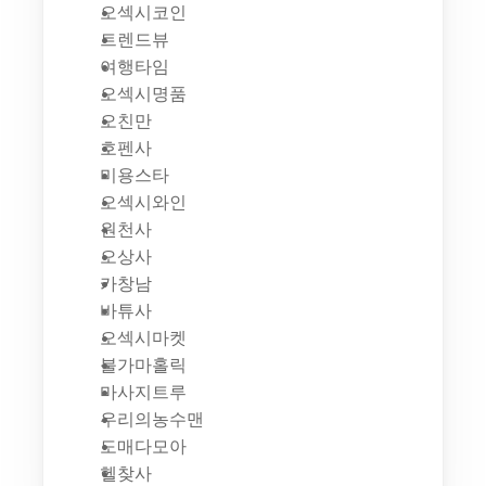
오섹시코인
트렌드뷰
여행타임
오섹시명품
오친만
호펜사
미용스타
오섹시와인
원천사
오상사
카창남
바튜사
오섹시마켓
불가마홀릭
마사지트루
우리의농수맨
도매다모아
헬찾사