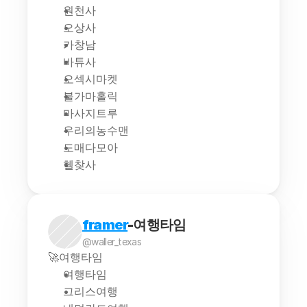
원천사
오상사
카창남
바튜사
오섹시마켓
불가마홀릭
마사지트루
우리의농수맨
도매다모아
헬찾사
framer
-여행타임
@waller_texas
🚀여행타임
여행타임
그리스여행