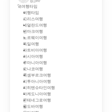
@_prkr
🚀여행타임
여행타임
그리스여행
네덜란드여행
덴마크여행
노르웨이여행
독일여행
라트비아여행
러시아여행
루마니아여행
모나코여행
룩셈부르크여행
리투아니아여행
리히텐슈타인여행
마케도니아여행
몬테네그로여행
몰도바여행