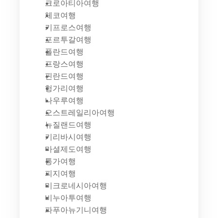
크로아티아여행
체코여행
키프로스여행
포르투갈여행
폴란드여행
프랑스여행
핀란드여행
헝가리여행
나우루여행
오스트레일리아여행
뉴질랜드여행
키리바시여행
마셜제도여행
통가여행
피지여행
미크로네시아여행
비누아투여행
파푸아뉴기니여행