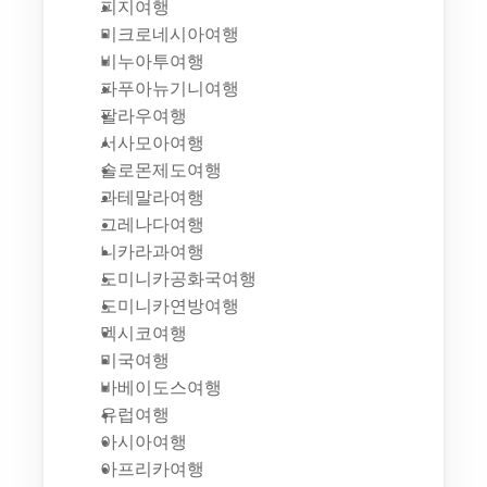
피지여행
미크로네시아여행
비누아투여행
파푸아뉴기니여행
팔라우여행
서사모아여행
솔로몬제도여행
과테말라여행
그레나다여행
니카라과여행
도미니카공화국여행
도미니카연방여행
멕시코여행
미국여행
바베이도스여행
유럽여행
아시아여행
아프리카여행