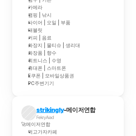
카메라
캠핑 | 낚시
타이어 | 오일 | 부품
태블릿
커피 | 음료
화장지 | 물티슈 | 생리대
화장품 | 향수
휘트니스 | 수영
휴대폰 | 스마트폰
E쿠폰 | 모바일상품권
PC주변기기
strikingly
-메이저연합
FekryAiad
🚀메이저연합
먹고가자카페