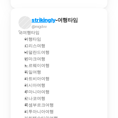
strikingly
-여행타임
@migdvv
🚀여행타임
여행타임
그리스여행
네덜란드여행
덴마크여행
노르웨이여행
독일여행
라트비아여행
러시아여행
루마니아여행
모나코여행
룩셈부르크여행
리투아니아여행